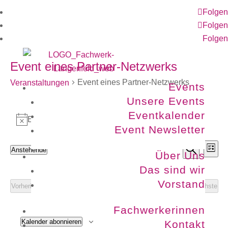
Folgen
Folgen
Folgen
Event eines Partner-Netzwerks
Event eines Partner-Netzwerks
Veranstaltungen
Events
Unsere Events
Veranstaltungen
Eventkalender
Es wurden keine Ergebnisse gefunden.
Hinweis
Event Newsletter
Ve
Vera
Anstehende
Liste
Über Uns
Suche
Datum
An
Such
Das sind wir
wählen.
Vorstand
N
Heute
und
Vorherige
Nächste
Veranstaltungen
Veranst
Ansi
Fachwerkerinnen
Kalender abonnieren
Kontakt