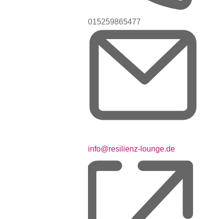
Telefon
015259865477
Email
info@resilienz-lounge.de