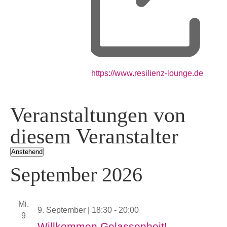
Webseite
https://www.resilienz-lounge.de
Veranstaltungen von
diesem Veranstalter
Anstehend
Datum
September 2026
wählen.
Mi.
9. September | 18:30
-
20:00
9
Willkommen Gelassenheit!