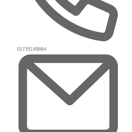
Telefon
01735149864