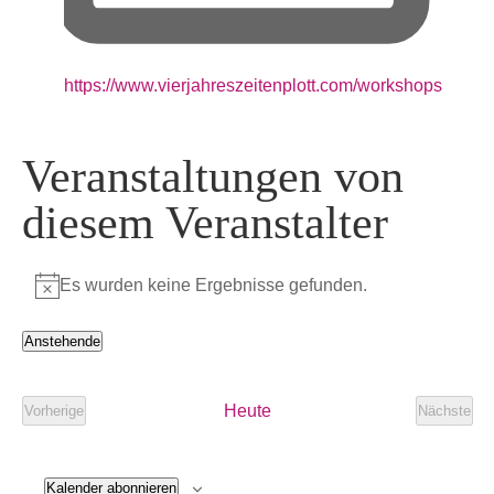
Webseite
https://www.vierjahreszeitenplott.com/workshops
Veranstaltungen von
diesem Veranstalter
Es wurden keine Ergebnisse gefunden.
Hinweis
Anstehende
Datum
wählen.
Heute
Vorherige
Nächste
Veranstaltungen
Veranst
Kalender abonnieren