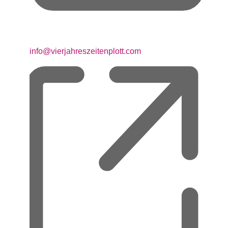
Email
info@vierjahreszeitenplott.com