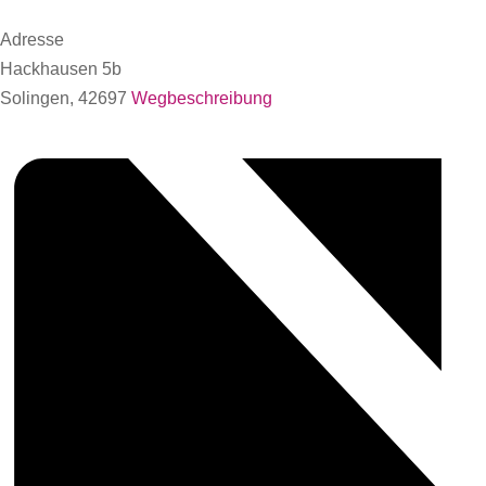
Adresse
Hackhausen 5b
Solingen
,
42697
Wegbeschreibung