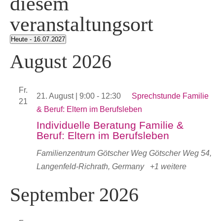
diesem
veranstaltungsort
Heute
 - 
16.07.2027
Datum
August 2026
wählen.
Fr.
21. August | 9:00
-
12:30
Sprechstunde Familie
21
& Beruf: Eltern im Berufsleben
Individuelle Beratung Familie &
Beruf: Eltern im Berufsleben
Familienzentrum Götscher Weg
Götscher Weg 54,
Langenfeld-Richrath, Germany
+1 weitere
September 2026