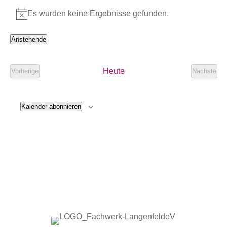
Es wurden keine Ergebnisse gefunden.
Hinweis
Anstehende
Datum
wählen.
Heute
Vorherige
Nächste
Veranstaltungen
Veranst
Kalender abonnieren