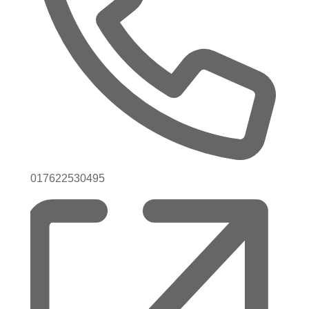
Telefon
017622530495