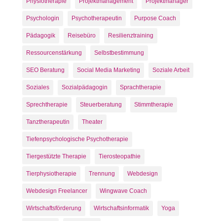
Physiotherapie
Projektmanagement
Projektmanager
Psychologin
Psychotherapeutin
Purpose Coach
Pädagogik
Reisebüro
Resilienztraining
Ressourcenstärkung
Selbstbestimmung
SEO Beratung
Social Media Marketing
Soziale Arbeit
Soziales
Sozialpädagogin
Sprachtherapie
Sprechtherapie
Steuerberatung
Stimmtherapie
Tanztherapeutin
Theater
Tiefenpsychologische Psychotherapie
Tiergestützte Therapie
Tierosteopathie
Tierphysiotherapie
Trennung
Webdesign
Webdesign Freelancer
Wingwave Coach
Wirtschaftsförderung
Wirtschaftsinformatik
Yoga