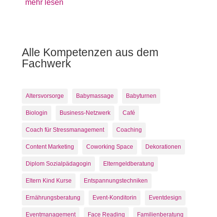
mehr lesen
Alle Kompetenzen aus dem
Fachwerk
Altersvorsorge
Babymassage
Babyturnen
Biologin
Business-Netzwerk
Café
Coach für Stressmanagement
Coaching
Content Marketing
Coworking Space
Dekorationen
Diplom Sozialpädagogin
Elterngeldberatung
Eltern Kind Kurse
Entspannungstechniken
Ernährungsberatung
Event-Konditorin
Eventdesign
Eventmanagement
Face Reading
Familienberatung