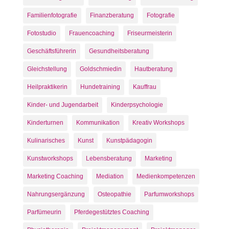
Familienfotografie
Finanzberatung
Fotografie
Fotostudio
Frauencoaching
Friseurmeisterin
Geschäftsführerin
Gesundheitsberatung
Gleichstellung
Goldschmiedin
Hautberatung
Heilpraktikerin
Hundetraining
Kauffrau
Kinder- und Jugendarbeit
Kinderpsychologie
Kinderturnen
Kommunikation
Kreativ Workshops
Kulinarisches
Kunst
Kunstpädagogin
Kunstworkshops
Lebensberatung
Marketing
Marketing Coaching
Mediation
Medienkompetenzen
Nahrungsergänzung
Osteopathie
Parfumworkshops
Parfümeurin
Pferdegestütztes Coaching