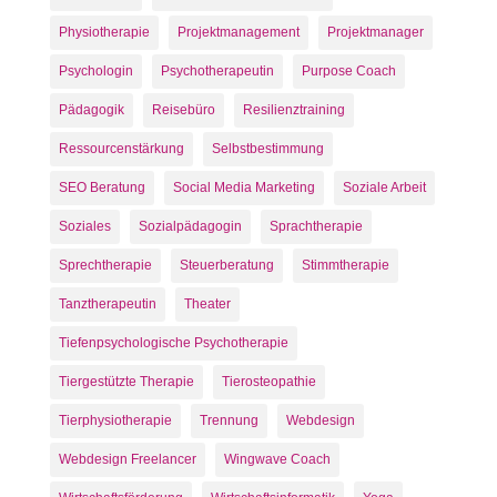
Physiotherapie
Projektmanagement
Projektmanager
Psychologin
Psychotherapeutin
Purpose Coach
Pädagogik
Reisebüro
Resilienztraining
Ressourcenstärkung
Selbstbestimmung
SEO Beratung
Social Media Marketing
Soziale Arbeit
Soziales
Sozialpädagogin
Sprachtherapie
Sprechtherapie
Steuerberatung
Stimmtherapie
Tanztherapeutin
Theater
Tiefenpsychologische Psychotherapie
Tiergestützte Therapie
Tierosteopathie
Tierphysiotherapie
Trennung
Webdesign
Webdesign Freelancer
Wingwave Coach