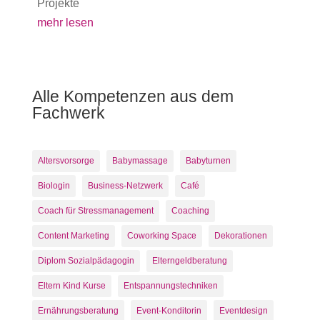
Projekte
mehr lesen
Alle Kompetenzen aus dem
Fachwerk
Altersvorsorge
Babymassage
Babyturnen
Biologin
Business-Netzwerk
Café
Coach für Stressmanagement
Coaching
Content Marketing
Coworking Space
Dekorationen
Diplom Sozialpädagogin
Elterngeldberatung
Eltern Kind Kurse
Entspannungstechniken
Ernährungsberatung
Event-Konditorin
Eventdesign