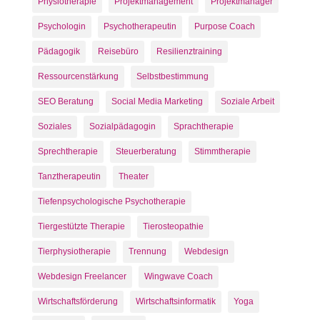
Physiotherapie
Projektmanagement
Projektmanager
Psychologin
Psychotherapeutin
Purpose Coach
Pädagogik
Reisebüro
Resilienztraining
Ressourcenstärkung
Selbstbestimmung
SEO Beratung
Social Media Marketing
Soziale Arbeit
Soziales
Sozialpädagogin
Sprachtherapie
Sprechtherapie
Steuerberatung
Stimmtherapie
Tanztherapeutin
Theater
Tiefenpsychologische Psychotherapie
Tiergestützte Therapie
Tierosteopathie
Tierphysiotherapie
Trennung
Webdesign
Webdesign Freelancer
Wingwave Coach
Wirtschaftsförderung
Wirtschaftsinformatik
Yoga