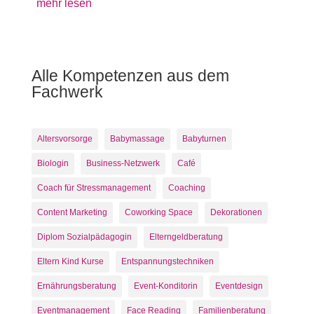
mehr lesen
Alle Kompetenzen aus dem
Fachwerk
Altersvorsorge
Babymassage
Babyturnen
Biologin
Business-Netzwerk
Café
Coach für Stressmanagement
Coaching
Content Marketing
Coworking Space
Dekorationen
Diplom Sozialpädagogin
Elterngeldberatung
Eltern Kind Kurse
Entspannungstechniken
Ernährungsberatung
Event-Konditorin
Eventdesign
Eventmanagement
Face Reading
Familienberatung