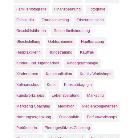
Familienfotografie
Finanzberatung
Fotografie
Fotostudio
Frauencoaching
Friseurmeisterin
Geschäftsführerin
Gesundheitsberatung
Gleichstellung
Goldschmiedin
Hautberatung
Heilpraktikerin
Hundetraining
Kauffrau
Kinder- und Jugendarbeit
Kinderpsychologie
Kinderturnen
Kommunikation
Kreativ Workshops
Kulinarisches
Kunst
Kunstpädagogin
Kunstworkshops
Lebensberatung
Marketing
Marketing Coaching
Mediation
Medienkompetenzen
Nahrungsergänzung
Osteopathie
Parfumworkshops
Parfümeurin
Pferdegestütztes Coaching